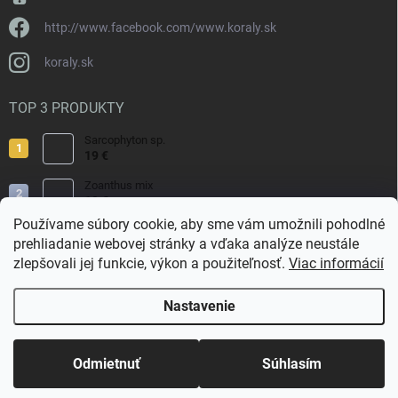
http://www.facebook.com/www.koraly.sk
koraly.sk
TOP 3 PRODUKTY
Sarcophyton sp.
19 €
Zoanthus mix
19 €
Používame súbory cookie, aby sme vám umožnili pohodlné
Acropora valida
prehliadanie webovej stránky a vďaka analýze neustále
15 €
zlepšovali jej funkcie, výkon a použiteľnosť.
Viac informácií
Nastavenie
Copyright 2026
Koraly.sk
. Všetky práva vyhradené.
Odmietnuť
Súhlasím
Vytvoril Shoptet