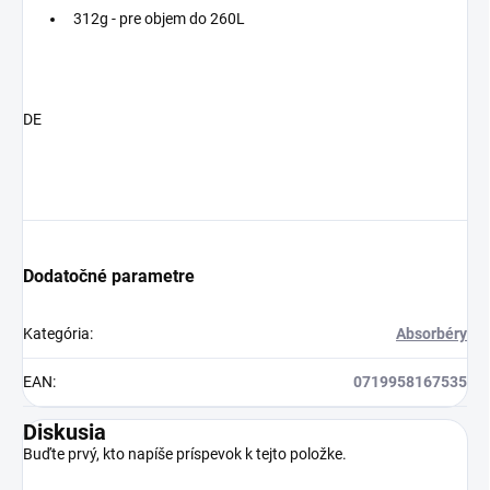
312g - pre objem do 260L
DE
Dodatočné parametre
Kategória
:
Absorbéry
EAN
:
0719958167535
Diskusia
Buďte prvý, kto napíše príspevok k tejto položke.