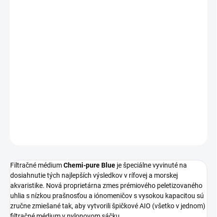
16,18 € bez DPH
Jednotková
2 AŽ 5 DNÍ
cena:
MÔŽEME
DORUČIŤ DO:
12.8.2026
MOŽNOSTI
DORUČENIA
revolučný produkt do rodiny Chemi-pure,
Chemi-pure Blue
!
DETAILNÉ INFORMÁCIE
OPÝTAŤ SA
STRÁŽIŤ
Filtračné médium
Chemi-pure Blue
je špeciálne vyvinuté na
dosiahnutie tých najlepších výsledkov v rífovej a morskej
akvaristike. Nová proprietárna zmes prémiového peletizovaného
uhlia s nízkou prašnosťou a iónomeničov s vysokou kapacitou sú
zručne zmiešané tak, aby vytvorili špičkové AIO (všetko v jednom)
filtračné médium v ​​nylonovom sáčku.