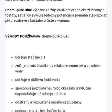
Chemi-pure Blue
výrazne znižuje dusíkaté organické zlúčeniny a
fosfáty, zatiaľ čo zvyšuje redoxný potenciál a pomáha stabilizovať
pH pre zdravé a krištáľovo čisté akvárium.
VÝHODY POUŽÍVANIA
chemi-pure blue
:
udržuje stabilné pH
znižuje stratu živočíchov vďaka zmenám pH a zakaleniu
vody
udržuje krištáľovo čistú vodu
spôsobuje pozitívne neurologické reakcie rýb, čím
napodobňuje prírodné prostredie
odstraňuje rozpustené organické zlúčeniny
podporuje u rýb ich chuť do jedla