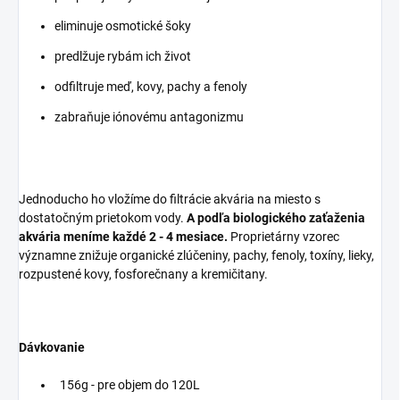
eliminuje osmotické šoky
predlžuje rybám ich život
odfiltruje meď, kovy, pachy a fenoly
zabraňuje iónovému antagonizmu
Jednoducho ho vložíme do filtrácie akvária na miesto s
dostatočným prietokom vody.
A podľa biologického zaťaženia
akvária meníme každé 2 - 4 mesiace.
Proprietárny vzorec
významne znižuje organické zlúčeniny, pachy, fenoly, toxíny, lieky,
rozpustené kovy, fosforečnany a kremičitany.
Dávkovanie
156g - pre objem do 120L