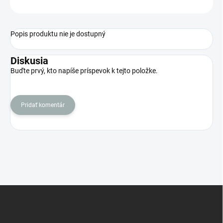
OPÝTAŤ SA
STRÁŽIŤ
Popis produktu nie je dostupný
Diskusia
Buďte prvý, kto napíše príspevok k tejto položke.
Pridať komentár
Z
á
p