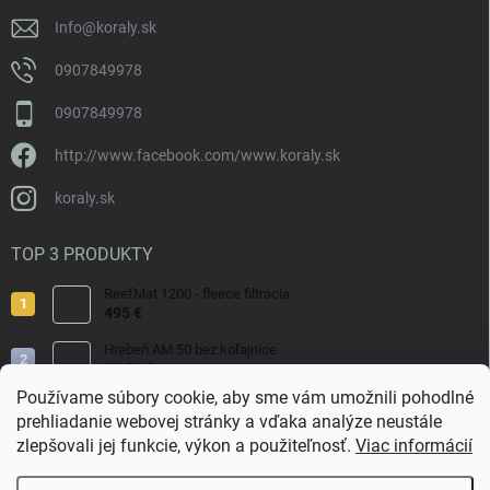
e
Info
@
koraly.sk
0907849978
0907849978
http://www.facebook.com/www.koraly.sk
koraly.sk
TOP 3 PRODUKTY
ReefMat 1200 - fleece filtrácia
495 €
Hrebeň AM 50 bez koľajnice
11,70 €
Používame súbory cookie, aby sme vám umožnili pohodlné
Pterapogon kauderni
prehliadanie webovej stránky a vďaka analýze neustále
29 €
zlepšovali jej funkcie, výkon a použiteľnosť.
Viac informácií