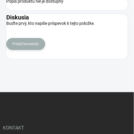
Popis produktu nie je dostupný
Diskusia
Buďte prvý, kto napíše príspevok k tejto položke.
Pridať komentár
Z
á
p
ä
t
i
KONTAKT