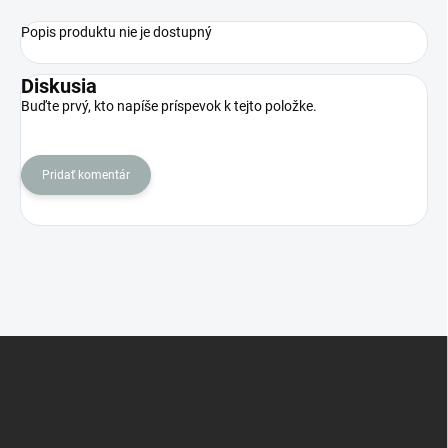
Popis produktu nie je dostupný
Diskusia
Buďte prvý, kto napíše príspevok k tejto položke.
Pridať komentár
Z
á
p
ä
t