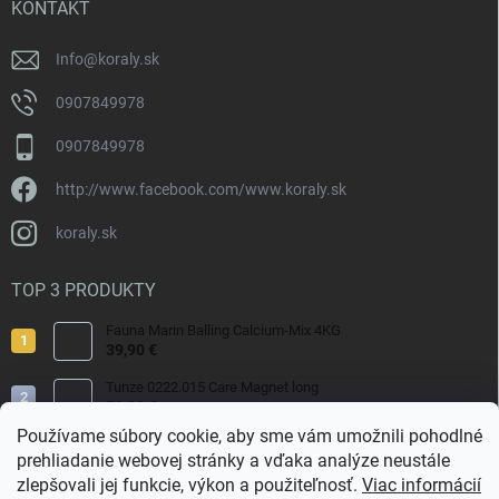
i
KONTAKT
e
Info
@
koraly.sk
0907849978
0907849978
http://www.facebook.com/www.koraly.sk
koraly.sk
TOP 3 PRODUKTY
Fauna Marin Balling Calcium-Mix 4KG
39,90 €
Tunze 0222.015 Care Magnet long
50,80 €
Používame súbory cookie, aby sme vám umožnili pohodlné
Fauna Marin Balling Calcium MIX CaCl2 1000g
prehliadanie webovej stránky a vďaka analýze neustále
13,90 €
zlepšovali jej funkcie, výkon a použiteľnosť.
Viac informácií