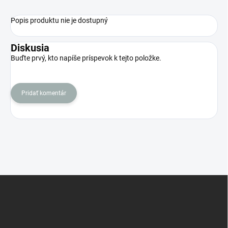
Popis produktu nie je dostupný
Diskusia
Buďte prvý, kto napíše príspevok k tejto položke.
Pridať komentár
Z
á
p
ä
t