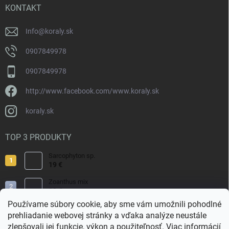
i
KONTAKT
e
Info
@
koraly.sk
0907849978
0907849978
http://www.facebook.com/www.koraly.sk
koraly.sk
TOP 3 PRODUKTY
Sarcophyton sp.
19 €
Zoanthus mix
19 €
Používame súbory cookie, aby sme vám umožnili pohodlné
Acropora valida
prehliadanie webovej stránky a vďaka analýze neustále
15 €
zlepšovali jej funkcie, výkon a použiteľnosť.
Viac informácií