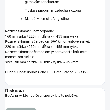
gumovým konektorom
Tryska s pripojením vzduchu a ozónu
Manuál v nemčine/angličtine
Rozmer skimmeru bez čerpadla:
160 mm šírka / 220 mm dĺžka / ~ 455 mm výška
Rozmer skimmer s čerpadlom (90° k momentovej rúrke):
220 mm šírka / 250 mm dĺžka / ~ 455 mm výška
Rozmer skimmer s čerpadlom (v porovnaní s krútiacim
momentom rúrka):
šírka 190 mm / dĺžka 310 mm / výška ~ 455 mm
Bubble King® Double Cone 130 s Red Dragon X DC 12V
Diskusia
Buďte prvý, kto napíše príspevok k tejto položke.