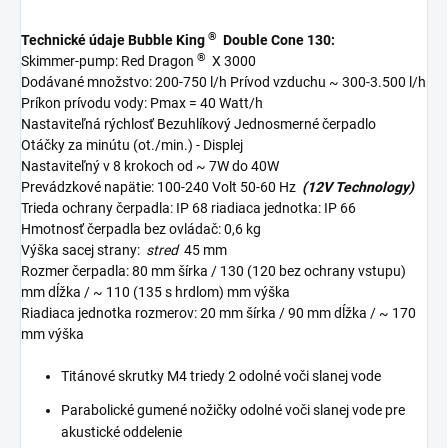
®
Technické údaje Bubble King
Double Cone 130:
®
Skimmer-pump: Red Dragon
X 3000
Dodávané množstvo: 200-750 l/h Prívod vzduchu ~ 300-3.500 l/h
Príkon prívodu vody: Pmax = 40 Watt/h
Nastaviteľná rýchlosť Bezuhlíkový Jednosmerné čerpadlo
Otáčky za minútu (ot./min.) - Displej
Nastaviteľný v 8 krokoch od ~ 7W do 40W
Prevádzkové napätie: 100-240 Volt 50-60 Hz
(12V Technology)
Trieda ochrany čerpadla: IP 68 riadiaca jednotka: IP 66
Hmotnosť čerpadla bez ovládač: 0,6 kg
Výška sacej strany:
stred
45 mm
Rozmer čerpadla: 80 mm šírka / 130 (120 bez ochrany vstupu)
mm dĺžka / ~ 110 (135 s hrdlom) mm výška
Riadiaca jednotka rozmerov: 20 mm šírka / 90 mm dĺžka / ~ 170
mm výška
Titánové skrutky M4 triedy 2 odolné voči slanej vode
Parabolické gumené nožičky odolné voči slanej vode pre
akustické oddelenie