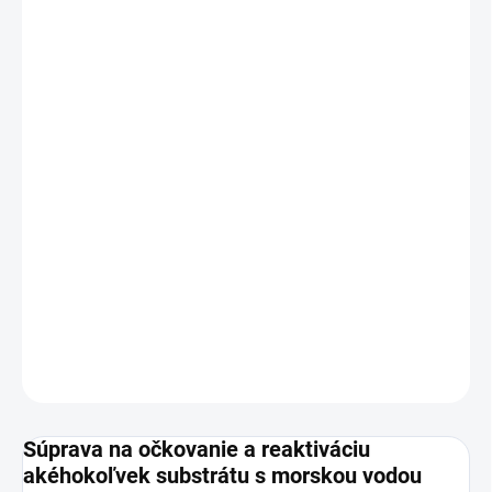
DORUČENIA
Bakteriálna súprava na očkovanie piesku
alebo substrátu vo vašom akváriu so slanou
vodou
Bakteriálne zloženie špeciálne pre substráty s morskou
vodou
Tiež reaktivuje starý piesok alebo substrát s novými
baktériami
Spúšťa cyklus dusíka v nových akváriách
Balenie vystačí až na 50kg substrátu.
DETAILNÉ INFORMÁCIE
OPÝTAŤ SA
STRÁŽIŤ
Súprava na očkovanie a reaktiváciu
akéhokoľvek substrátu s morskou vodou