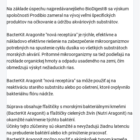
Na základe úspechu najpredávanejšieho BioDigest® sa výskum
spoločnosti Prodibio zameral na vývoj veľmi špecifických
produktov na očkovanie a údržbu akváriových substrátov.
BacterKit Aragonite "nová receptúra" je rýchle, efektívne a
nákladovo efektívne riešenie na zabezpečenie mikroorganizmov
potrebných na spustenie cyklu dusíka vo všetkých substrátoch
morských akvárií.
Prítomné mikroorganizmy sa tiež podieľajú na
rozklade organickej hmoty a odpadu usadeného na zemi, čím
obmedzujú výskyt nežiaducich rias.
BacterKit Aragonit "nová receptúra" sa môže použiť aj na
reaktiváciu starého substrátu alebo po ošetrení, ktoré ovplyvnilo
bakteriálnu flóru nádrže.
Súprava obsahuje fľaštičky s morskými bakteriálnymi kmeňmi
(BacterKit Aragonit) a fľaštičky cielených živín (Nutri Aragonit) na
okamžité nakŕmenie týchto baktérií.
Účinky tejto zlúčeniny sú okamžité a nevyžadujú žiadnu latenciu
na prebudenie baktérií alebo ich prinútenie pracovať.
BacterKit Aragonit možno použiť s akýmkoľvek typom kameňa