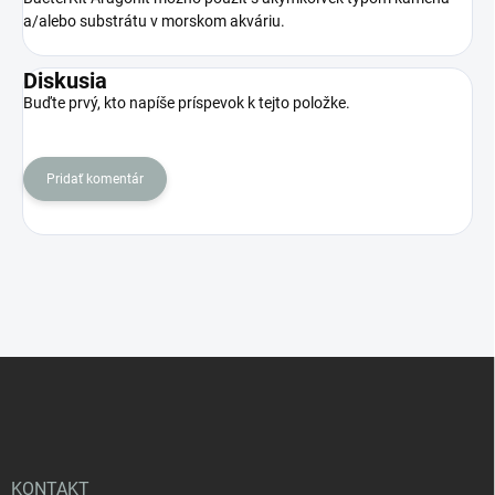
a/alebo substrátu v morskom akváriu.
Diskusia
Buďte prvý, kto napíše príspevok k tejto položke.
Pridať komentár
Z
á
p
ä
t
i
KONTAKT