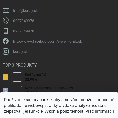
e
Info
@
koraly.sk
0907849978
0907849978
http://www.facebook.com/www.koraly.sk
koraly.sk
TOP 3 PRODUKTY
Red Cyano RX
22,90 €
Reef Scorpionfish F.L.U. 86 20ml
17,90 €
Používame súbory cookie, aby sme vám umožnili pohodlné
Nyos Artemis 250ml
prehliadanie webovej stránky a vďaka analýze neustále
15,50 €
zlepšovali jej funkcie, výkon a použiteľnosť.
Viac informácií