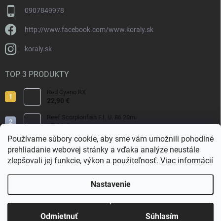
0907849978
http://www.facebook.com/www.koraly.sk
koraly.sk
TOP 3 PRODUKTY
Red Cyano RX
22,90 €
Reef Scorpionfish F.L.U. 86 20ml
17,90 €
Používame súbory cookie, aby sme vám umožnili pohodlné
Nyos Artemis 250ml
prehliadanie webovej stránky a vďaka analýze neustále
15,50 €
zlepšovali jej funkcie, výkon a použiteľnosť.
Viac informácií
Nastavenie
Copyright 2026
Koraly.sk
. Všetky práva vyhradené.
Odmietnuť
Súhlasím
Vytvoril Shoptet