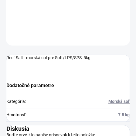
MOŽNOSTI
DORUČENIA
DETAILNÉ INFORMÁCIE
OPÝTAŤ SA
STRÁŽIŤ
Reef Salt - morská soľ pre Soft/LPS/SPS, 5kg
Dodatočné parametre
Kategória
:
Morská soľ
Hmotnosť
:
7.5 kg
Diskusia
Buďte prvý, kto napíše príspevok k tejto položke.