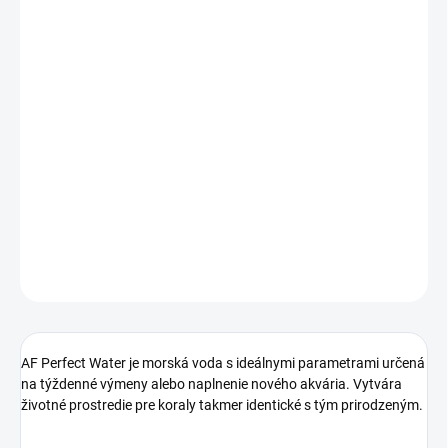
MOŽNOSTI
DORUČENIA
−
+
Pridať do košíka
AF Perfect Water je morská voda s ideálnymi parametrami určená
na týždenné výmeny alebo naplnenie nového akvária. Vytvára
životné prostredie pre koraly takmer identické s tým prirodzeným.
DETAILNÉ INFORMÁCIE
OPÝTAŤ SA
STRÁŽIŤ
AF Perfect Water je morská voda s ideálnymi parametrami určená
na týždenné výmeny alebo naplnenie nového akvária. Vytvára
životné prostredie pre koraly takmer identické s tým prirodzeným.