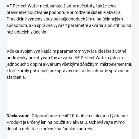
AF Perfect Water neobsahuje žiadne nečistoty, takže jeho
pravidelné používanie podporuje prirodzené čistenie akvária.
Pravidelné výmeny vody sú najjednoduchším a najúčinnejším
spôsobom, ako správne vyvážiť parametre akvária a očistiť ho od
nežiaducich zlúčenín.
Vďaka svojim vynikajúcim parametrom vytvára ideálne životné
podmienky pre obyvateľov akvária. AF Perfect Water rýchlo a
jednoducho doplní akvárium všetkými dôležitými mikroelementmi,
ktoré koraly potrebujú pre správny rast a dosiahnutie správneho
sfarbenia.
Dávkovanie:
Odporúčame meniť 10 % objemu akvária týždenne.
Produkt je určený len na použitie v akváriu. Uchovávajte mimo
dosahu detí. Nie je určené na ľudskú spotrebu.