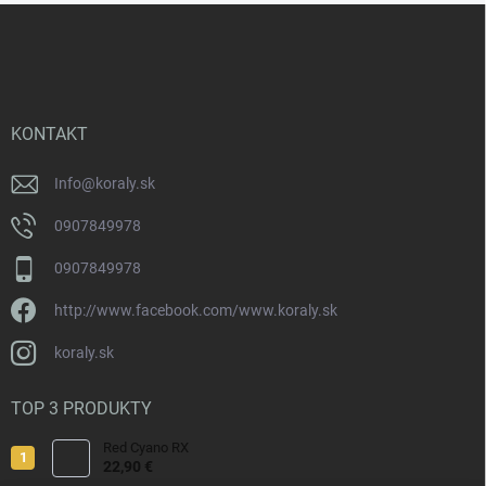
Z
á
p
ä
t
i
KONTAKT
e
Info
@
koraly.sk
0907849978
0907849978
http://www.facebook.com/www.koraly.sk
koraly.sk
TOP 3 PRODUKTY
Red Cyano RX
22,90 €