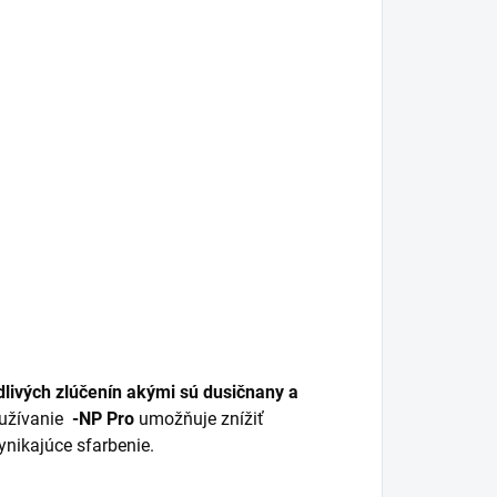
dlivých zlúčenín akými sú dusičnany a
oužívanie
-NP Pro
umožňuje znížiť
nikajúce sfarbenie.