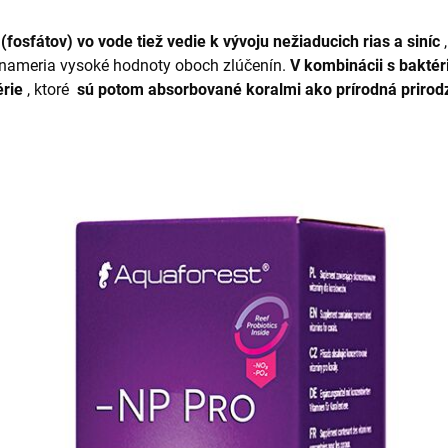
osfátov) vo vode tiež vedie k vývoju nežiaducich rias a siníc
,
 nameria vysoké hodnoty oboch zlúčenín.
V kombinácii s baktér
rie
, ktoré
sú potom absorbované koralmi ako prírodná prirod