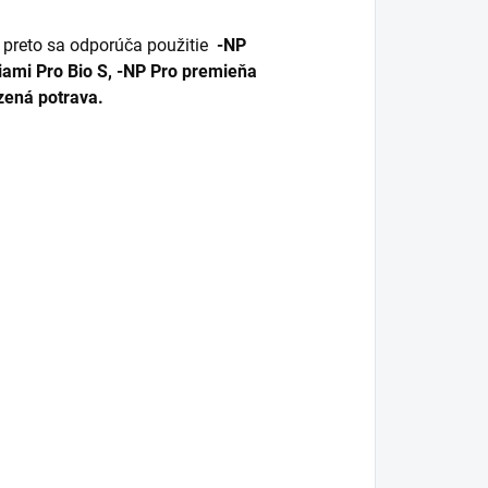
 preto sa odporúča použitie
-NP
iami Pro Bio S, -NP Pro premieňa
zená potrava.