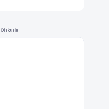
OPÝTAŤ SA
STRÁŽIŤ
Diskusia