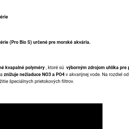
érie
térie
(Pro Bio S)
určené pre morské akvária.
ľné kvapalné polyméry
, ktoré sú
výborným zdrojom uhlíka pre p
 a
znižuje nežiaduce NO3 a PO4
v akvarijnej vode. Na rozdiel 
tie špeciálnych prietokových filtrov.