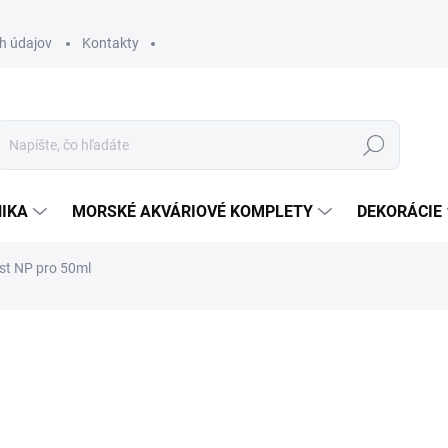
h údajov
Kontakty
Hľadať
IKA
MORSKÉ AKVÁRIOVÉ KOMPLETY
DEKORÁCIE
st NP pro 50ml
otenia
ZNAČKA:
AQUAFOREST
19,90 €
16,18 € bez DPH