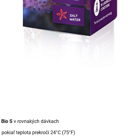
 Bio S
v rovnakých dávkach
e
pokiaľ teplota prekročí 24°C (75°F)