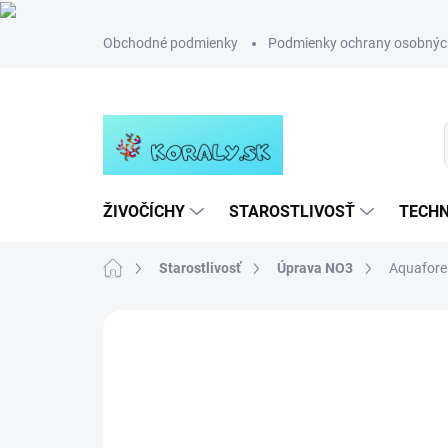
Prejsť
Obchodné podmienky
Podmienky ochrany osobnýc
na
obsah
ŽIVOČÍCHY
STAROSTLIVOSŤ
TECHN
Domov
Starostlivosť
Úprava NO3
Aquafore
Neohodnotené
Podrobnosti hodn