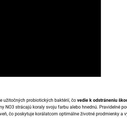
 užitočných probiotických baktérií, čo
vedie k odstráneniu ško
iny NO3 strácajú koraly svoju farbu alebo hnednú. Pravidelné p
veň, čo poskytuje korálatcom optimálne životné prodmienky a vy