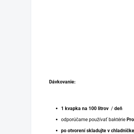
Dávkovanie:
1 kvapka na 100 litrov
/
deň
odporúčame používať baktérie
Pro
po otvorení skladujte v chladničk