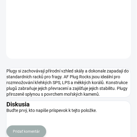
DORUČENIA
−
+
Pridať do košíka
DETAILNÉ INFORMÁCIE
OPÝTAŤ SA
STRÁŽIŤ
Plugy si zachovávají přírodní vzhled skály a dokonale zapadají do
standardních racků pro fragy. AF Plug Rocks jsou ideální pro
rozmnožování křehkých SPS, LPS a měkkých korálů. Konstrukce
plugů zabraňuje jejich převracení a zajišťuje jejich stabilitu. Plugy
přirozeně splynou s povrchem mořských kamenů.
Diskusia
Buďte prvý, kto napíše príspevok k tejto položke.
Pridať komentár