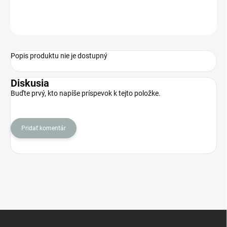
OPÝTAŤ SA
STRÁŽIŤ
Popis produktu nie je dostupný
Diskusia
Buďte prvý, kto napíše príspevok k tejto položke.
Pridať komentár
Z
á