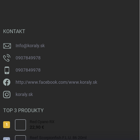
á
p
ä
t
i
KONTAKT
e
Info
@
koraly.sk
0907849978
0907849978
http://www.facebook.com/www.koraly.sk
koraly.sk
TOP 3 PRODUKTY
Red Cyano RX
22,90 €
Reef Scorpionfish F.L.U. 86 20ml