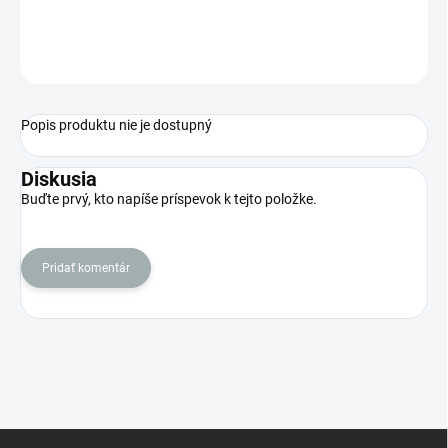
DORUČENIA
OPÝTAŤ SA
STRÁŽIŤ
Popis produktu nie je dostupný
Diskusia
Buďte prvý, kto napíše príspevok k tejto položke.
Pridať komentár
Z