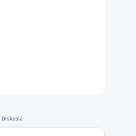
026
MOŽNOSTI DORUČENIA
Pridať do košíka
OPÝTAŤ SA
STRÁŽIŤ
Diskusia