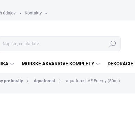
h údajov
Kontakty
Hľadať
IKA
MORSKÉ AKVÁRIOVÉ KOMPLETY
DEKORÁCIE
y pre korály
Aquaforest
aquaforest AF Energy (50ml)
otenia
ZNAČKA:
AQUAFOREST
18,90 €
15,37 € bez DPH