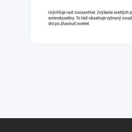
Urýchľuje rast zooxanthel. Zvýšenie svetlých
aminokyseliny. To tiež obsahuje vybraný zoopl
dni po zhasnutí svetiel.
Z
á