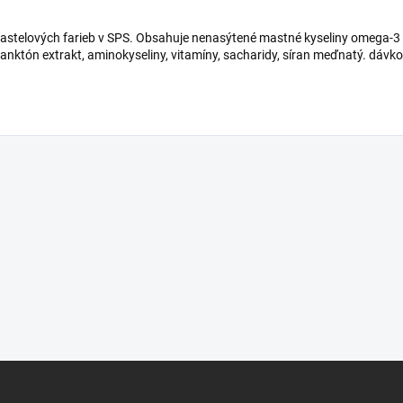
 pastelových farieb v SPS. Obsahuje nenasýtené mastné kyseliny omega-3
anktón extrakt, aminokyseliny, vitamíny, sacharidy, síran meďnatý. dávko