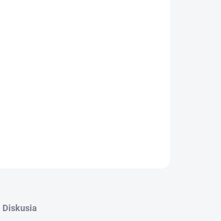
OPÝTAŤ SA
STRÁŽIŤ
Diskusia