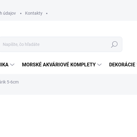
h údajov
Kontakty
Hľadať
IKA
MORSKÉ AKVÁRIOVÉ KOMPLETY
DEKORÁCIE
árik 5-6cm
otenia
39 €