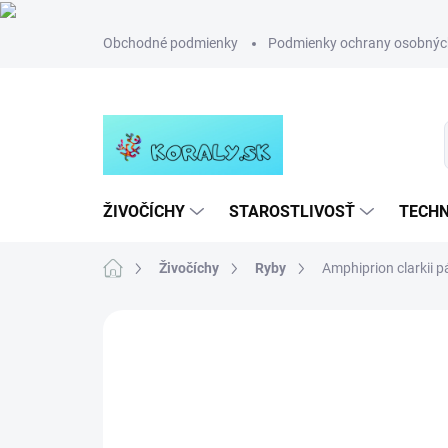
Prejsť
Obchodné podmienky
Podmienky ochrany osobnýc
na
obsah
ŽIVOČÍCHY
STAROSTLIVOSŤ
TECHN
Domov
Živočíchy
Ryby
Amphiprion clarkii p
Neohodnotené
Podrobnosti hodn
NOVINKA
TIP