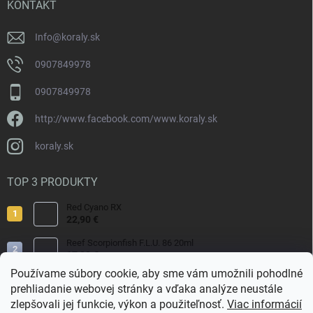
i
KONTAKT
e
Info
@
koraly.sk
0907849978
0907849978
http://www.facebook.com/www.koraly.sk
koraly.sk
TOP 3 PRODUKTY
Red Cyano RX
22,90 €
Reef Scorpionfish F.L.U. 86 20ml
17,90 €
Používame súbory cookie, aby sme vám umožnili pohodlné
Nyos Artemis 250ml
prehliadanie webovej stránky a vďaka analýze neustále
15,50 €
zlepšovali jej funkcie, výkon a použiteľnosť.
Viac informácií