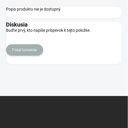
Popis produktu nie je dostupný
Diskusia
Buďte prvý, kto napíše príspevok k tejto položke.
Pridať komentár
Z
á
p
ä
t