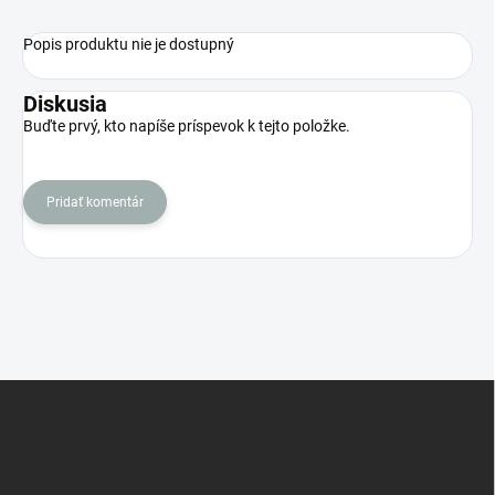
Popis produktu nie je dostupný
Diskusia
Buďte prvý, kto napíše príspevok k tejto položke.
Pridať komentár
Z
á
p
ä
t