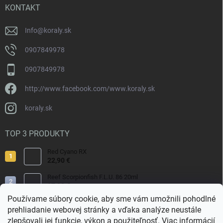
i
KONTAKT
e
Info
@
koraly.sk
0907849978
0907849978
http://www.facebook.com/www.koraly.sk
koraly.sk
TOP 3 PRODUKTY
Red Cyano RX
22,90 €
Reef Scorpionfish F.L.U. 86 20ml
17,90 €
Používame súbory cookie, aby sme vám umožnili pohodlné
Nyos Artemis 250ml
prehliadanie webovej stránky a vďaka analýze neustále
15,50 €
zlepšovali jej funkcie, výkon a použiteľnosť.
Viac informácií