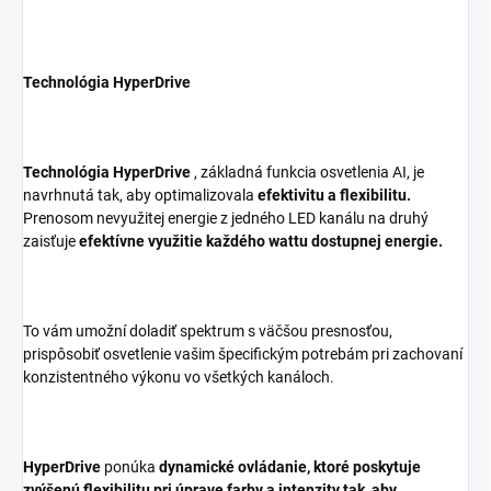
Technológia HyperDrive
Technológia HyperDrive
, základná funkcia osvetlenia AI, je
navrhnutá tak, aby optimalizovala
efektivitu a flexibilitu.
Prenosom nevyužitej energie z jedného LED kanálu na druhý
zaisťuje
efektívne využitie každého wattu dostupnej energie.
To vám umožní doladiť spektrum s väčšou presnosťou,
prispôsobiť osvetlenie vašim špecifickým potrebám pri zachovaní
konzistentného výkonu vo všetkých kanáloch.
HyperDrive
ponúka
dynamické ovládanie, ktoré poskytuje
zvýšenú flexibilitu pri úprave farby a intenzity tak, aby