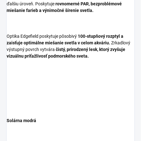
ďalšiu úroveň. Poskytuje
rovnomerné PAR, bezproblémové
miešanie farieb a výnimočné šírenie svetla.
Optika Edgefield poskytuje pôsobivý
100-stupňový rozptyl a
zaisťuje optimálne miešanie svetla v celom akváriu.
Zrkadlový
výstupný povrch vytvára
čistý, prirodzený lesk, ktorý zvyšuje
vizuálnu príťažlivosť podmorského sveta.
Solárna modrá