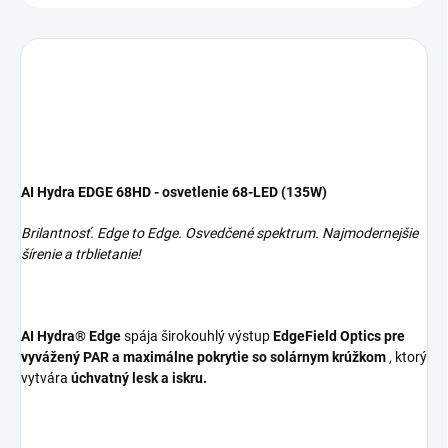
AI Hydra EDGE 68HD - osvetlenie 68-LED (135W)
Brilantnosť. Edge to Edge.
Osvedčené spektrum. Najmodernejšie
šírenie a trblietanie!
AI Hydra® Edge
spája širokouhlý výstup
EdgeField Optics pre
vyvážený PAR a maximálne pokrytie so
solárnym krúžkom
, ktorý
vytvára
úchvatný lesk a iskru.