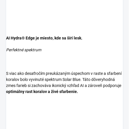
AI Hydra® Edge je miesto, kde sa šíri lesk.
Perfektné spektrum
S viac ako desaťročím preukázaným úspechom v raste a sfarbení
koralov bolo vyvinuté spektrum Solar Blue. Táto dôveryhodná
zmes farieb si zachováva ikonický vzhľad AI a zároveň podporuje
optimálny rast koralov a živé sfarbenie.