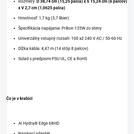
Rozmery:
D 38,74 cm (15,25 palca) x Š 15,24 cm (6 palcov)
x V 2,7 cm (1,0625 palca)
Hmotnosť: 1,7 kg (3,7 libier)
Špecifikácia napájania: Príkon 135W zo steny
Univerzálny vstupný rozsah: 100 až 240 V AC / 50-60 Hz
Dĺžka kábla: 4,47 m (14 stôp 8 palcov)
Súlad s predpismi PSU UL, CE a RoHS
Čo je v krabici
AI Hydra® Edge 68HD
Napájací adaptér