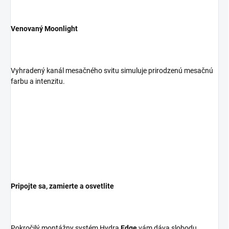
Venovaný Moonlight
Vyhradený kanál mesačného svitu simuluje prirodzenú mesačnú
farbu a intenzitu.
Pripojte sa, zamierte a osvetlite
Pokročilý montážny systém Hydra
Edge
vám dáva slobodu