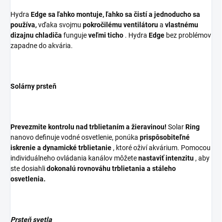
Hydra
Edge
sa ľahko montuje, ľahko sa čistí a jednoducho sa
používa,
vďaka svojmu
pokročilému ventilátoru
a
vlastnému
dizajnu chladiča
funguje
veľmi ticho
. Hydra
Edge
bez problémov
zapadne do akvária.
Solárny prsteň
Prevezmite kontrolu nad trblietaním a žieravinou!
Solar
Ring
nanovo definuje vodné osvetlenie, ponúka
prispôsobiteľné
iskrenie a dynamické trblietanie
, ktoré oživí akvárium. Pomocou
individuálneho ovládania kanálov môžete
nastaviť intenzitu
, aby
ste dosiahli
dokonalú rovnováhu trblietania a stáleho
osvetlenia.
Prsteň svetla