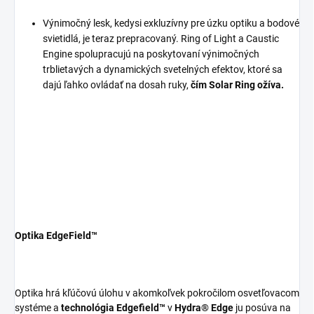
Výnimočný lesk, kedysi exkluzívny pre úzku optiku a bodové
svietidlá, je teraz prepracovaný. Ring of Light a Caustic
Engine spolupracujú na poskytovaní výnimočných
trblietavých a dynamických svetelných efektov, ktoré sa
dajú ľahko ovládať na dosah ruky,
čím Solar Ring ožíva.
Optika EdgeField™
Optika hrá kľúčovú úlohu v akomkoľvek pokročilom osvetľovacom
systéme a
technológia Edgefield™
v
Hydra® Edge
ju posúva na