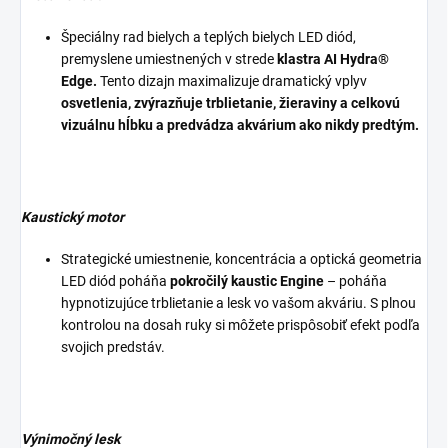
Špeciálny rad bielych a teplých bielych LED diód,
premyslene umiestnených v strede
klastra AI Hydra®
Edge.
Tento dizajn maximalizuje dramatický vplyv
osvetlenia, zvýrazňuje trblietanie, žieraviny a celkovú
vizuálnu hĺbku a predvádza akvárium ako nikdy predtým.
Kaustický motor
Strategické umiestnenie, koncentrácia a optická geometria
LED diód poháňa
pokročilý kaustic Engine
– poháňa
hypnotizujúce trblietanie a lesk vo vašom akváriu. S plnou
kontrolou na dosah ruky si môžete prispôsobiť efekt podľa
svojich predstáv.
Výnimočný lesk