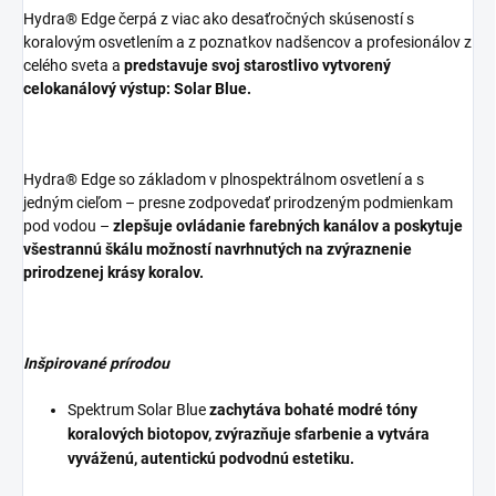
Hydra® Edge čerpá z viac ako desaťročných skúseností s
koralovým osvetlením a z poznatkov nadšencov a profesionálov z
celého sveta a
predstavuje svoj starostlivo vytvorený
celokanálový výstup: Solar Blue.
Hydra® Edge so základom v plnospektrálnom osvetlení a s
jedným cieľom – presne zodpovedať prirodzeným podmienkam
pod vodou –
zlepšuje ovládanie farebných kanálov a poskytuje
všestrannú škálu možností navrhnutých na zvýraznenie
prirodzenej krásy koralov.
Inšpirované prírodou
Spektrum Solar Blue
zachytáva bohaté modré tóny
koralových biotopov, zvýrazňuje sfarbenie a vytvára
vyváženú, autentickú podvodnú estetiku.