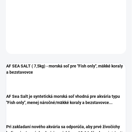
DORUČENIA
AF Sea Salt je syntetická morská soľ vhodná pre akvária typu
"Fish only", menej náročné/mäkké koraly a bezstavovce...
DETAILNÉ INFORMÁCIE
OPÝTAŤ SA
STRÁŽIŤ
AF SEA SALT ( 7,5kg) - morská soľ pre "Fish only", mäkké koraly
a bezstavovce
AF Sea Salt je syntetická morská soľ vhodná pre akvária typu
"Fish only", menej náročné/mäkké koraly a bezstavovce...
Pri zakladaní nového akvária sa odporúča, aby prvé živočíchy