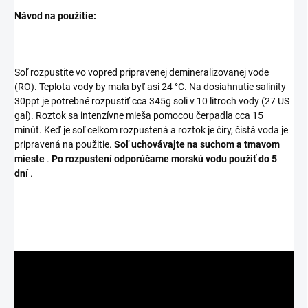
Návod na použitie:
Soľ rozpustite vo vopred pripravenej demineralizovanej vode
(RO). Teplota vody by mala byť asi 24 °C. Na dosiahnutie salinity
30ppt je potrebné rozpustiť cca 345g soli v 10 litroch vody (27 US
gal). Roztok sa intenzívne mieša pomocou čerpadla cca 15
minút. Keď je soľ celkom rozpustená a roztok je číry, čistá voda je
pripravená na použitie.
Soľ uchovávajte na suchom a tmavom
mieste
.
Po rozpustení odporúčame morskú vodu použiť do 5
dní
.