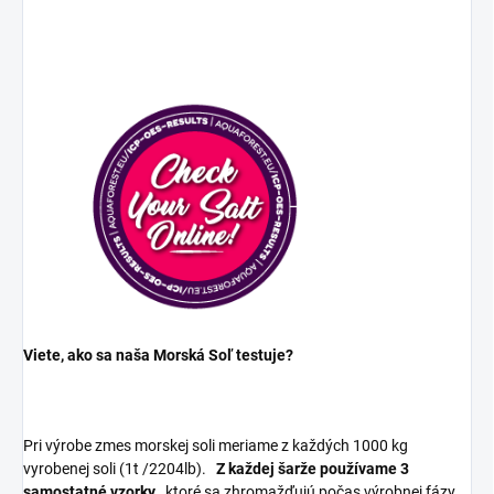
Viete, ako sa naša Morská Soľ testuje?
Pri výrobe zmes morskej soli meriame z každých 1000 kg
vyrobenej soli (1t /2204lb).
Z každej šarže používame 3
samostatné vzorky
, ktoré sa zhromažďujú počas výrobnej fázy