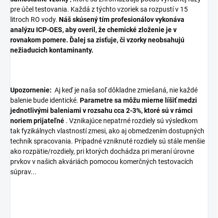
pre účel testovania.
Každá z týchto vzoriek sa rozpustí v 15
litroch RO vody.
Náš skúsený tím profesionálov vykonáva
analýzu ICP-OES, aby overil, že chemické zloženie je v
rovnakom pomere.
Ďalej sa zisťuje, či vzorky neobsahujú
nežiaducich kontaminanty.
Upozornenie:
Aj keď je naša soľ dôkladne zmiešaná, nie každé
balenie bude identické.
Parametre sa môžu mierne líšiť medzi
jednotlivými baleniami v rozsahu cca 2-3%, ktoré sú v rámci
noriem prijateľné
.
Vznikajúce nepatrné rozdiely sú výsledkom
tak fyzikálnych vlastností zmesi, ako aj obmedzením dostupných
techník spracovania.
Prípadné vzniknuté rozdiely sú stále menšie
ako rozpätie/rozdiely, pri ktorých dochádza pri meraní úrovne
prvkov v našich akváriách pomocou komerčných testovacích
súprav...