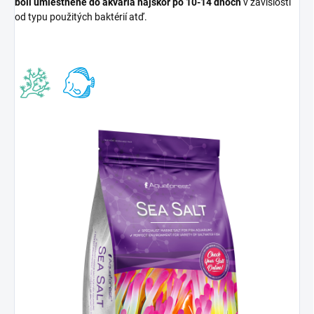
boli umiestnené do akvária najskôr po 10-14 dňoch
v závislosti
od typu použitých baktérií atď.