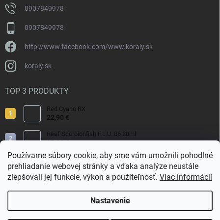
0907849978
0907849978
http://www.facebook.com/www.koraly.sk
koraly.sk
TOP 3 PRODUKTY
Red Cyano RX
22,90 €
Reef Scorpionfish F.L.U. 86 20ml
17,90 €
Používame súbory cookie, aby sme vám umožnili pohodlné
Nyos Artemis 250ml
prehliadanie webovej stránky a vďaka analýze neustále
15,50 €
zlepšovali jej funkcie, výkon a použiteľnosť.
Viac informácií
Nastavenie
Copyright 2026
Koraly.sk
. Všetky práva vyhradené.