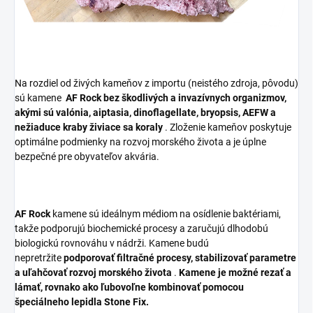
Na rozdiel od živých kameňov z importu (neistého zdroja, pôvodu)
sú kamene
AF Rock
bez škodlivých a invazívnych organizmov,
akými sú valónia, aiptasia, dinoflagellate, bryopsis, AEFW a
nežiaduce kraby živiace sa koraly
. Zloženie kameňov poskytuje
optimálne podmienky na rozvoj morského života a je úplne
bezpečné pre obyvateľov akvária.
AF Rock
kamene sú ideálnym médiom na osídlenie baktériami,
takže podporujú biochemické procesy a zaručujú dlhodobú
biologickú rovnováhu v nádrži. Kamene budú
nepretržite
podporovať filtračné procesy, stabilizovať parametre
a uľahčovať rozvoj morského života
.
Kamene je možné rezať a
lámať, rovnako ako ľubovoľne kombinovať pomocou
špeciálneho lepidla Stone Fix.