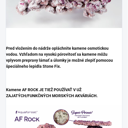
Pred vložením do nádrže opláchnite kamene osmotickou
vodou. Vzhľadom na vysokú pórovitosť sa kamene môžu
vplyvom prepravy lámať a úlomky je možné zlepiť pomocou
špeciálneho lepidla Stone Fix.
Kamene AF ROCK JE TIEŽ POUŽÍVAŤ V UŽ
ZAJATÝCH/FUNKČNÝCH MORSKÝCH AKVÁRIÁCH.