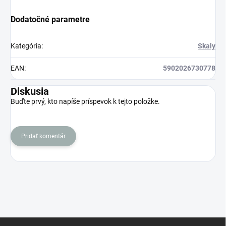
Dodatočné parametre
Kategória
:
Skaly
EAN
:
5902026730778
Diskusia
Buďte prvý, kto napíše príspevok k tejto položke.
Pridať komentár
Z