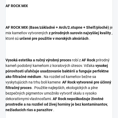
AF ROCK
MIX
AF ROCK
MIX
(Base/základné + Arch/2.stupne + Shelf/ploché)
je
mix kameňov vytvorených
z prírodných surovín najvyššej kvality
,
ktoré sú
určené pre použitie v morských akváriách
.
Vysoká estetika a ručný výrobný proces
robí z
AF Rock
prírodný
kameň podobný kameňom z koralových útesov. Vďaka
vysokej
pórovitosti uľahčuje usadzovanie baktérií a funguje perfektne
ako filtračné médium
. Na rozdiel od kameňov bežne sa
vyskytujúcich na trhu boli kamene
AF Rock vytvorené pre účinný
filtračný proces
. Použitie najlepších, ekologických a plne
bezpečných pigmentov umožnilo vytvoriť skalu s vysoko
dekoratívnymi vlastnosťami.
AF Rock nepoškodzuje životné
prostredie a na rozdiel od živej horniny je bez kontaminantov,
nežiaducich rias a parazitov
.