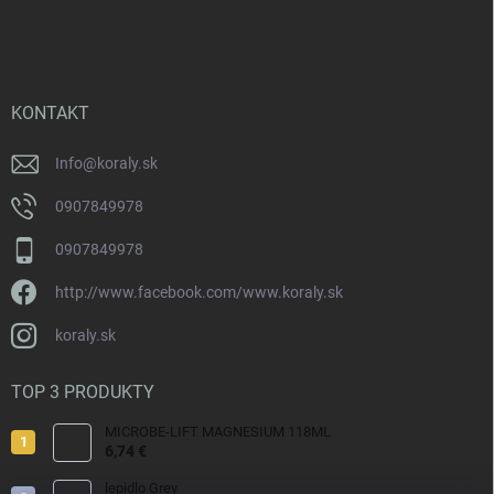
á
p
ä
t
i
KONTAKT
e
Info
@
koraly.sk
0907849978
0907849978
http://www.facebook.com/www.koraly.sk
koraly.sk
TOP 3 PRODUKTY
MICROBE-LIFT MAGNESIUM 118ML
6,74 €
lepidlo Grey