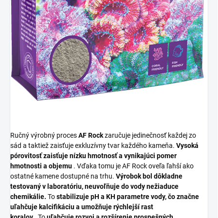
Ručný výrobný proces
AF Rock
zaručuje jedinečnosť každej zo
sád a taktiež zaisťuje exkluzívny tvar každého kameňa.
Vysoká
pórovitosť zaisťuje nízku hmotnosť a vynikajúci pomer
hmotnosti a objemu
. Vďaka tomu je AF Rock oveľa ľahší ako
ostatné kamene dostupné na trhu.
Výrobok bol dôkladne
testovaný v laboratóriu, neuvoľňuje do vody nežiaduce
chemikálie.
To
stabilizuje pH a KH parametre vody, čo značne
uľahčuje kalcifikáciu a umožňuje rýchlejší rast
koralov
. To
uľahčuje rozvoj a rozšírenie prospešných