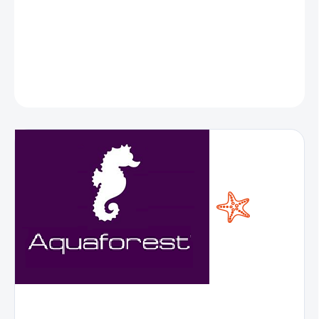
DETAILNÉ INFORMÁCIE
OPÝTAŤ SA
STRÁŽIŤ