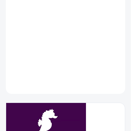
MOŽNOSTI
DORUČENIA
−
+
Pridať do košíka
AF Reef Salt je plne syntetická morská soľ, ktorá bola navrhnutá
pre kultivované koraly (koraly z fariem).
DETAILNÉ INFORMÁCIE
OPÝTAŤ SA
STRÁŽIŤ