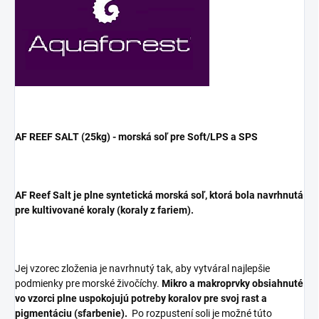
AF REEF SALT (25kg) - morská soľ pre Soft/LPS a SPS
AF Reef Salt je plne syntetická morská soľ, ktorá bola navrhnutá
pre kultivované koraly (koraly z fariem).
Jej vzorec zloženia je navrhnutý tak, aby vytváral najlepšie
podmienky pre morské živočíchy.
Mikro a makroprvky obsiahnuté
vo vzorci plne uspokojujú potreby koralov pre svoj rast a
pigmentáciu (sfarbenie).
Po rozpustení soli je možné túto