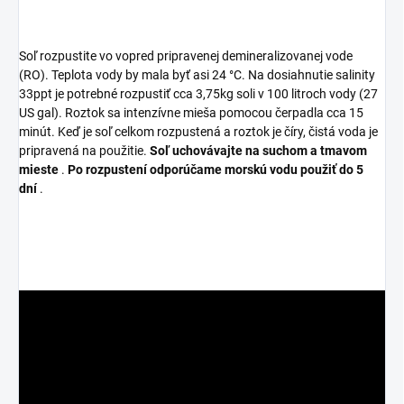
Soľ rozpustite vo vopred pripravenej demineralizovanej vode
(RO). Teplota vody by mala byť asi 24 °C. Na dosiahnutie salinity
33ppt je potrebné rozpustiť cca 3,75kg soli v 100 litroch vody (27
US gal). Roztok sa intenzívne mieša pomocou čerpadla cca 15
minút. Keď je soľ celkom rozpustená a roztok je číry, čistá voda je
pripravená na použitie.
Soľ uchovávajte na suchom a tmavom
mieste
.
Po rozpustení odporúčame morskú vodu použiť do 5
dní
.