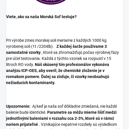
Viete, ako sa naša Morská Soľ testuje?
Pri výrobe zmes morskej soli meriame z každých 1000 kg
vyrobenej soli (1t /2204lb).
Z každej šarže používame 3
samostatné vzorky
, ktoré sa zhromažďujú počas výrobnej fázy
pre účel testovania.
Každá z týchto vzoriek sa rozpustí v 15
litroch RO vody.
Náš skúsený tím profesionálov vykonáva
analýzu ICP-OES, aby overil, že chemické zloženie je v
rovnakom pomere.
Ďalej sa zisťuje, či vzorky neobsahujú
nežiaducich kontaminanty.
Upozornenie:
Aj keď je naša soľ dôkladne zmiešaná, nie každé
balenie bude identické.
Parametre sa môžu mierne líšiť medzi
jednotlivými baleniami v rozsahu cca 2-3%, ktoré sú v rámci
noriem prijateľné
.
Vznikajúce nepatrné rozdiely sú výsledkom