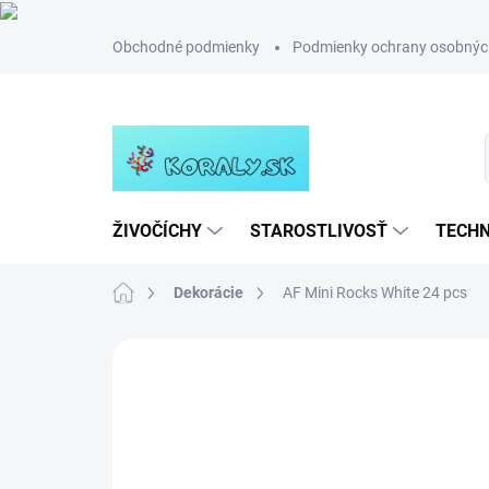
Prejsť
Obchodné podmienky
Podmienky ochrany osobnýc
na
obsah
ŽIVOČÍCHY
STAROSTLIVOSŤ
TECHN
Domov
Dekorácie
AF Mini Rocks White 24 pcs
Neohodnotené
Podrobnosti hodn
NOVINKA
TIP