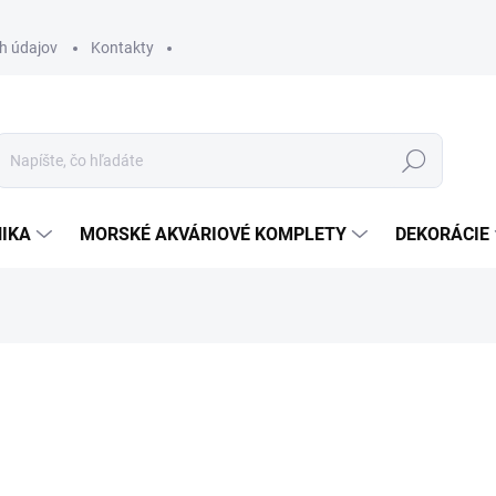
h údajov
Kontakty
Hľadať
IKA
MORSKÉ AKVÁRIOVÉ KOMPLETY
DEKORÁCIE
otenia
ZNAČKA:
AQUAFOREST
11,90 €