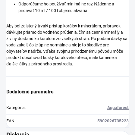
Odporúčame ho používať minimálne raz týždenne a
pridávať 10 ml / 100 l objemu akvária.
Aby bol zaistený trvalý prístup korálov k minerálom, prípravok
dávkujte priamo do vodného prúdenia, čím sa cenné minerály a
živiny dostanú ku korálom zo všetkých strán. Po podaní dávky sa
voda zakalí, čo je úplne normálne a nie je to škodlivé pre
obyvateľov nádrže. Vďaka svojmu prirodzenému pôvodu môže
produkt obsahovať kúsky koralového útesu, malé kamene a
ďalšie látky z prírodného prostredia.
Dodatočné parametre
Kategória
:
Aquaforest
EAN
:
5902026735223
Diskusia