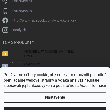
0907849978
0907849978
http://www.facebook.com/www.koraly.sk
koraly.sk
TOP 3 PRODUKTY
MICROBE-LIFT MAGNESIUM 118ML
6,74 €
lepidlo Grey
7,70 €
Používame súbory cookie, aby sme vám umožnili pohodlné
Reef Salt 2kg Bag.
prehliadanie webovej stránky a vďaka analýze neustále
9,80 €
zlepšovali jej funkcie, výkon a použiteľnosť.
Viac informácií
Nastavenie
Copyright 2026
Koraly.sk
. Všetky práva vyhradené.