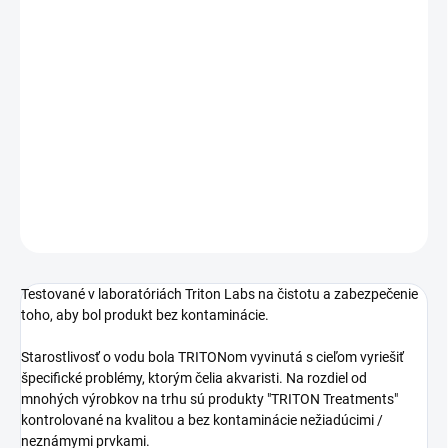
DORUČENIA
−
+
Pridať do košíka
Ultra čisté aktívne uhlie na odstránenie toxínov a iných
nežiaducich molekúl
DETAILNÉ INFORMÁCIE
OPÝTAŤ SA
STRÁŽIŤ
Testované v laboratóriách Triton Labs na čistotu a zabezpečenie
toho, aby bol produkt bez kontaminácie.
Starostlivosť o vodu bola TRITONom vyvinutá s cieľom vyriešiť
špecifické problémy, ktorým čelia akvaristi. Na rozdiel od
mnohých výrobkov na trhu sú produkty "TRITON Treatments"
kontrolované na kvalitou a bez kontaminácie nežiadúcimi /
neznámymi prvkami.