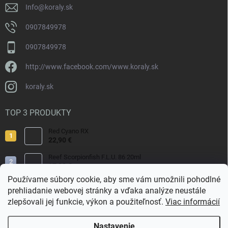
Info
@
koraly.sk
0907849978
0907849978
http://www.facebook.com/www.koraly.sk
koraly.sk
TOP 3 PRODUKTY
Red Cyano RX
22,90 €
Reef Scorpionfish F.L.U. 86 20ml
17,90 €
Používame súbory cookie, aby sme vám umožnili pohodlné
Nyos Artemis 250ml
prehliadanie webovej stránky a vďaka analýze neustále
15,50 €
zlepšovali jej funkcie, výkon a použiteľnosť.
Viac informácií
Nastavenie