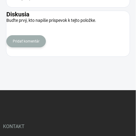
Diskusia
Buďte prvý, kto napíše príspevok k tejto položke.
Pridať komentár
Z
á
p
ä
t
i
KONTAKT
e