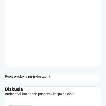
Jednotková
VYPREDANÉ
cena:
MOŽNOSTI
DORUČENIA
Náročnosť:Stredná
Max. veľkosť:25cm
Potrava:Riasy
Agresivita: nízka
Vhodný ku korálom: Áno
OPÝTAŤ SA
STRÁŽIŤ
Popis produktu nie je dostupný
Diskusia
Buďte prvý, kto napíše príspevok k tejto položke.