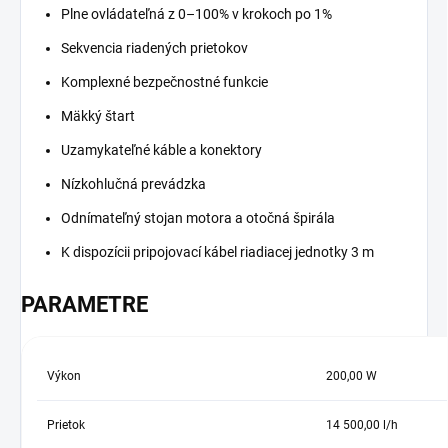
Plne ovládateľná z 0–100% v krokoch po 1%
Sekvencia riadených prietokov
Komplexné bezpečnostné funkcie
Mäkký štart
Uzamykateľné káble a konektory
Nízkohlučná prevádzka
Odnímateľný stojan motora a otočná špirála
K dispozícii pripojovací kábel riadiacej jednotky 3 m
PARAMETRE
Výkon
200,00 W
Prietok
14 500,00 l/h