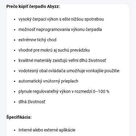
Prečo kúpiť čerpadlo Abyzz:
vysoký čerpací výkon s ešte nižšou spotrebou
možnosť naprogramovania výkonu čerpadla
extrémne tichý chod
vhodné pre mokrú aj suchú prevádzku
kvalitné materiály zaisťujú veľmi dlhú životnosť
vodotesný obal ovládača umožňuje vonkajšie použitie
automatický vnútorný prieplach
plynule regulovateľný výkon v rozmedzí 0–100 %
dlhá životnosť
Špecifikácia:
Interné alebo externé aplikácie