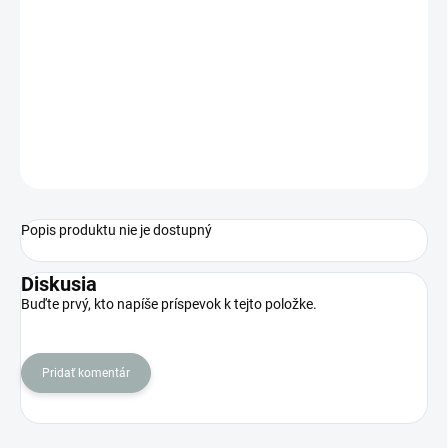
−
+
Pridať do košíka
2,5" x 2,5" dvojitý klip membrány
(velký)
OPÝTAŤ SA
STRÁŽIŤ
Popis produktu nie je dostupný
Diskusia
Buďte prvý, kto napíše príspevok k tejto položke.
Pridať komentár